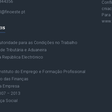
844356
Confl
cniac
l@finoeste.pt
Para 
www.
EIS
utoridade para as Condições no Trabalho
de Tributária e Aduaneira
a República Electrónico
Instituto do Emprego e Formação Profissional
io das Finanças
da Empresa
007 – 2013
ça Social