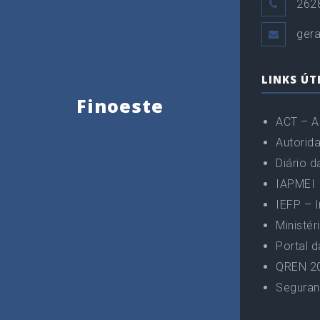
262
gera
LINKS ÚT
Finoeste
ACT – A
Autorida
Diário d
IAPMEI
IEFP – 
Ministér
Portal 
QREN 2
Seguran