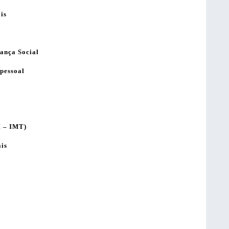
is
rança Social
pessoal
I – IMT)
ais