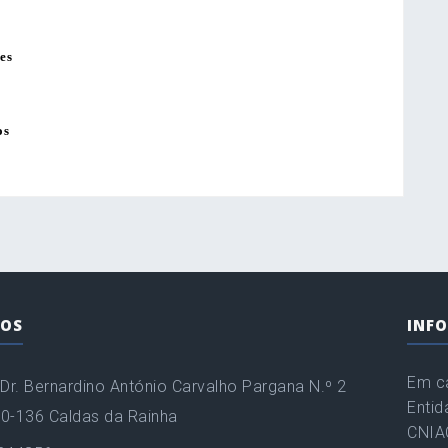
es
os
OS
INF
Em ca
Dr. Bernardino António Carvalho Pargana N.º 2
Entid
00-136 Caldas da Rainha
CNIAC