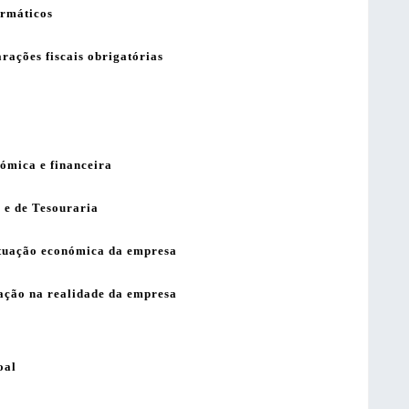
ormáticos
rações fiscais obrigatórias
ómica e financeira
 e de Tesouraria
tuação económica da empresa
tação na realidade da empresa
oal