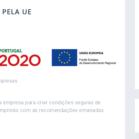
 PELA UE
mpresas
da empresa para criar condições seguras de
, cumprindo com as recomendações emanadas