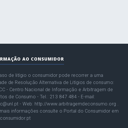
ORMAÇÃO AO CONSUMIDOR
so de litígio o consumidor pode recorrer a uma
ade de Resolução Alternativa de Litígios de consumo:
C - Centro Nacional de Informação e Arbitragem de
itos de Consumo - Tel.: 213 847 484 - E-mail:
c@unl.pt - Web: http://www.arbitragemdeconsumo.org .
mais informações consulte o Portal do Consumidor em
consumidor.pt