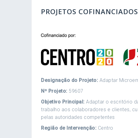
PROJETOS COFINANCIADOS
Designação do Projeto:
Adaptar Microe
Nº Projeto:
59607
Objetivo Principal:
Adaptar o escritório 
trabalho aos colaboradores e clientes
pelas autoridades competentes
Região de Intervenção:
Centro