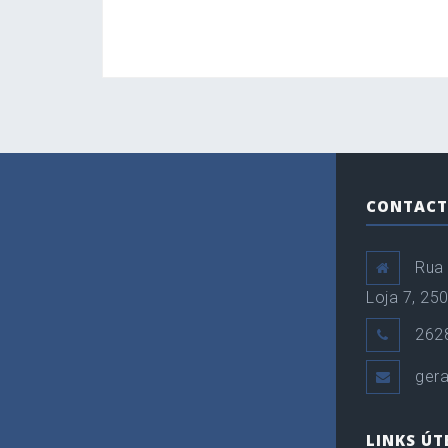
CONTACT
Rua 
Loja 7, 25
262
gera
LINKS ÚT