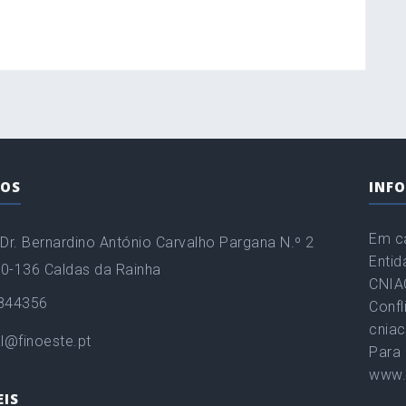
OS
INF
Em ca
Dr. Bernardino António Carvalho Pargana N.º 2
Entid
00-136 Caldas da Rainha
CNIAC
844356
Confl
cniac
l@finoeste.pt
Para 
www.
EIS