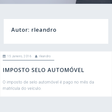
Autor:
rleandro
15 Janeiro, 2016
rleandro
IMPOSTO SELO AUTOMÓVEL
O imposto de selo automóvel é pago no mês da
matrícula do veículo.